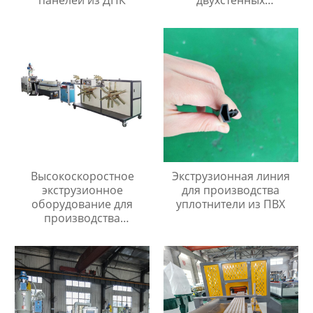
гофрированных труб
диаметром 40мм до
110мм
Высокоскоростное
Экструзионная линия
экструзионное
для производства
оборудование для
уплотнители из ПВХ
производства
одностенных
гофрированных труб из
ПНД/ПП