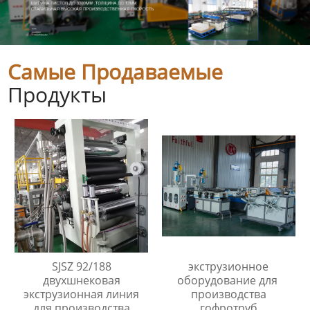
Самые Продаваемые
Продукты
SJSZ 92/188
экструзионное
двухшнековая
оборудование для
экструзионная линия
производства
для производства
гофротруб