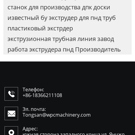
станок для производства дпк доски
известный бу экструдер для пнд труб
пластиковый экстрдер
экструзионная трубная линия завод
работа экструдера пнд Производитель
Телефон:

+86-18366211108
Эл. почта:

Tongsan@wpcmachinery.com
Адрес:

южная сторона западного конца ул. Янчжо