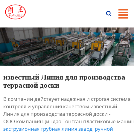
ГЛАВНАЯ

ПРОДУКЦИЯ
НОВОСТИ
О HАС
КОНТАКТЫ
известный Линия для производства
террасной доски
В компании действует надежная и строгая система
контроля и управления качеством известный
Линия для производства террасной доски -
ООО компания Циндао Тонгсан пластиковые машин
экструзионная трубная линия завод
,
ручной