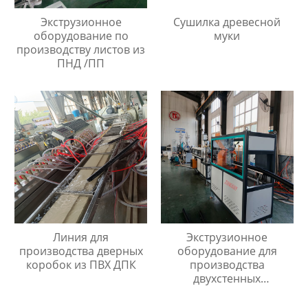
Экструзионное
Сушилка древесной
оборудование по
муки
производству листов из
ПНД /ПП
Линия для
Экструзионное
производства дверных
оборудование для
коробок из ПВХ ДПК
производства
двухстенных
гофрированных труб
диаметром 40мм до