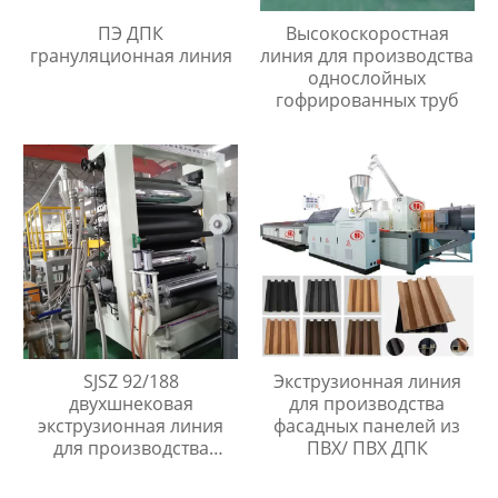
ПЭ ДПК
Высокоскоростная
грануляционная линия
линия для производства
однослойных
гофрированных труб
SJSZ 92/188
Экструзионная линия
двухшнековая
для производства
экструзионная линия
фасадных панелей из
для производства
ПВХ/ ПВХ ДПК
листов из ПЭ древесно-
полимерный композит