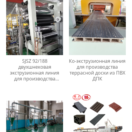
110мм
SJSZ 92/188
Ко-экструзионная линия
двухшнековая
для производства
экструзионная линия
террасной доски из ПВХ
для производства
ДПК
листов из ПЭ древесно-
полимерный композит