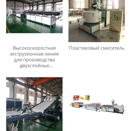
Высокоскоростная
Пластиковый смеситель
экструзионная линия
для производства
двухслойных
гофрированных труб из
пп/пэ/пвх