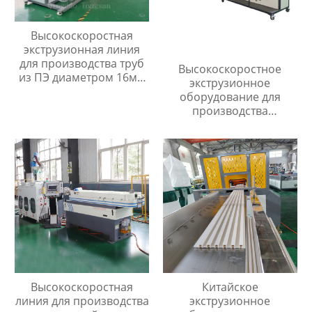
Высокоскоростная
экструзионная линия
для производства труб
Высокоскоростное
из ПЭ диаметром 16мм
экструзионное
до 32мм
оборудование для
производства
одностенных
гофрированных труб из
ПНД/ПП
Высокоскоростная
Китайское
линия для производства
экструзионное