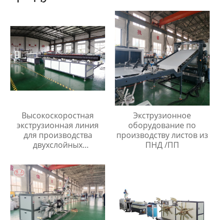
Высокоскоростная
Экструзионное
экструзионная линия
оборудование по
для производства
производству листов из
двухслойных
ПНД /ПП
гофрированных труб из
пп/пэ/пвх