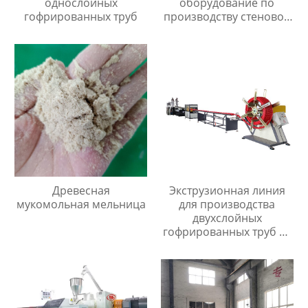
однослойных
оборудование по
гофрированных труб
производству стеновой
панели из ПВХ/ДПК
Древесная
Экструзионная линия
мукомольная мельница
для производства
двухслойных
гофрированных труб из
ПП/ПЭ/ПВХ