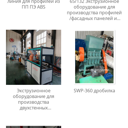
линия для профилей из
65/132 Экструзионное
ПП ПЭ ABS
оборудование для
производства профилей
/фасадных панелей из
ПВХ ДПК
Экструзионное
SWP-360 дробилка
оборудование для
производства
двухстенных
гофрированных труб
диаметром 40мм до
110мм