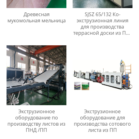
Древесная
SJSZ 65/132 Ко-
мукомольная мельница
экструзионная линия
для производства
террасной доски из ПВХ
ДПК
Экструзионное
Экструзионное
оборудование по
оборудование для
производству листов из
производства сотового
ПНД /ПП
листа из ПП