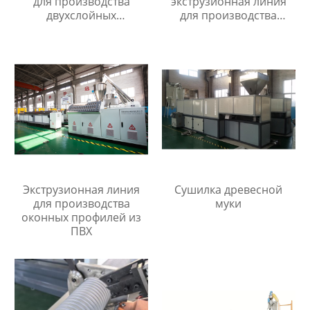
для производства
экструзионная линия
двухслойных
для производства
гофрированных труб из
листов из ПЭ древесно-
пп/пэ/пвх
полимерный композит
Экструзионная линия
Сушилка древесной
для производства
муки
оконных профилей из
ПВХ