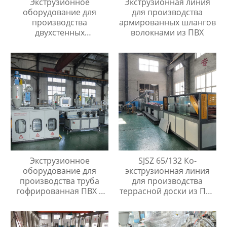
Экструзионное
Экструзионная линия
оборудование для
для производства
производства
армированных шлангов
двухстенных
волокнами из ПВХ
гофрированных труб
диаметром 40мм до
110мм
Экструзионное
SJSZ 65/132 Ко-
оборудование для
экструзионная линия
производства труба
для производства
гофрированная ПВХ с
террасной доски из ПВХ
протяжкой
ДПК