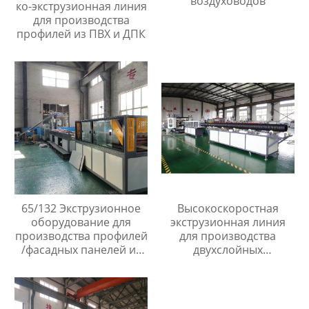
воздуховодов
ко-экструзионная линия
для производства
профилей из ПВХ и ДПК
65/132 Экструзионное
Высокоскоростная
оборудование для
экструзионная линия
производства профилей
для производства
/фасадных панелей из
двухслойных
ПВХ ДПК
гофрированных труб из
пп/пэ/пвх