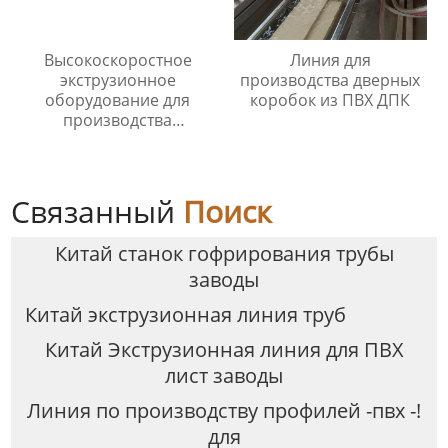
Высокоскоростное
Линия для
экструзионное
производства дверных
оборудование для
коробок из ПВХ ДПК
производства
одностенных
гофрированных труб из
ПНД/ПП
Связанный
Поиск
Китай станок гофрирования трубы
заводы
Китай экструзионная линия труб
Китай Экструзионная линия для ПВХ
лист заводы
Линия по производству профилей -пвх -!
для