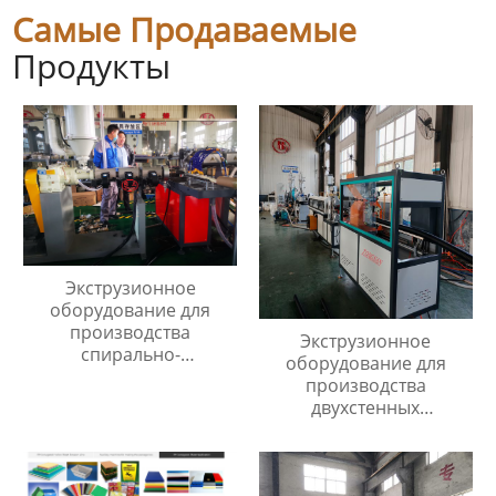
Самые Продаваемые
Продукты
Экструзионное
оборудование для
производства
Экструзионное
спирально-
оборудование для
армированных
производства
шланогов из ПВХ
двухстенных
гофрированных труб
диаметром 40мм до
110мм