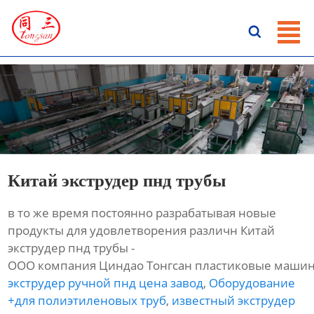
ГЛАВНАЯ

ПРОДУКЦИЯ
НОВОСТИ
О HАС
КОНТАКТЫ
Китай экструдер пнд трубы
в то же время постоянно разрабатывая новые
продукты для удовлетворения различн Китай
экструдер пнд трубы -
ООО компания Циндао Тонгсан пластиковые машин
экструдер ручной пнд цена завод
,
Оборудование
+для полиэтиленовых труб
,
известный экструдер