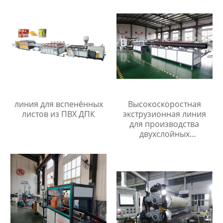
линия для вспенённых
Высокоскоростная
листов из ПВХ ДПК
экструзионная линия
для производства
двухслойных
гофрированных труб из
пп/пэ/пвх