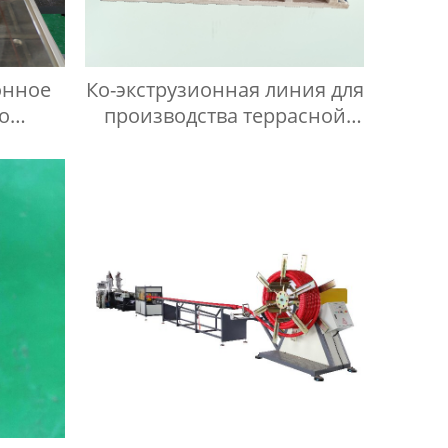
онное
Ко-экструзионная линия для
о
производства террасной
овой
доски из ПВХ ДПК
ПК