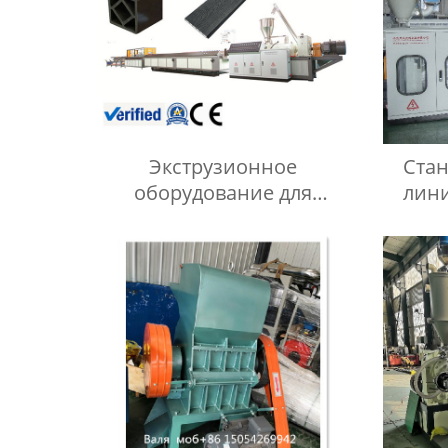
Экструзионное
Стан
оборудование для
лини
производства изделий из
ПЭ ДПК
го