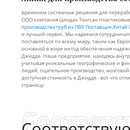
временем системные решения для переработк
ООО компания Циндао Тонгсан пластиковы
производства труб из ПВХ Поставщик
,
Китай 
и лучший сервис. Мы надеемся сотрудничат
поставляться по всему миру, таким как Европ
основной в мире метод обеспечения надежно
Джидде. Наше предприятие. находясь внут
учитывая уникальные географические и фи
людей, тщательное производство, мозговой 
доступная стоимость в Джидде - вот что отл
страницу
Соответс
Соответству