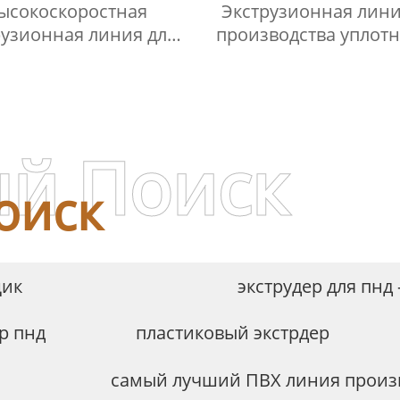
ысокоскоростная
Экструзионная лини
рузионная линия для
производства уплот
водства двухслойных
из ПВХ
рованных труб из пп/
пэ/пвх
й Поиск
оиск
щик
экструдер для пнд
р пнд
пластиковый экстрдер
самый лучший ПВХ линия произ