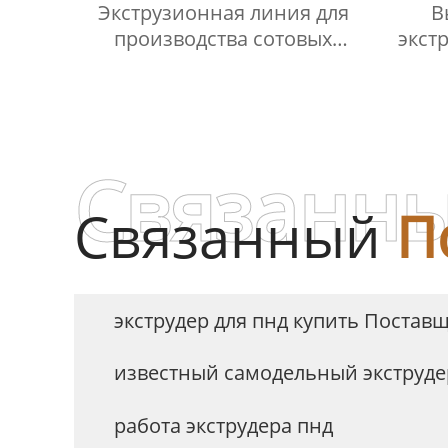
Экструзионная линия для
В
производства сотовых
экст
листов из ПП
произ
гофри
Связанны
Связанный
П
экструдер для пнд купить Постав
известный самодельный экструде
работа экструдера пнд