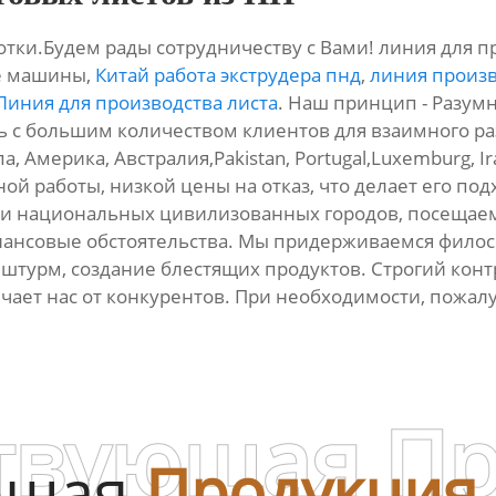
и.Будем рады сотрудничеству с Вами! линия для про
е машины,
Китай работа экструдера пнд
,
линия произв
Линия для производства листа
. Наш принцип - Разум
ь с большим количеством клиентов для взаимного ра
а, Америка, Австралия,Pakistan, Portugal,Luxemburg, 
й работы, низкой цены на отказ, что делает его по
ри национальных цивилизованных городов, посещаем
нансовые обстоятельства. Мы придерживаемся фило
штурм, создание блестящих продуктов. Строгий контр
ичает нас от конкурентов. При необходимости, пожалу
твующая П
ющая
Продукция