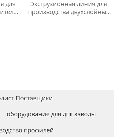
я для
Экструзионная линия для
нители
производства двухслойных
гофрированных труб из ПП/
ПЭ/ПВХ
 -лист Поставщики
оборудование для дпк заводы
водство профилей