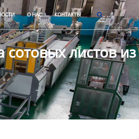
ВОСТИ
О HАС
КОНТАКТЫ

 сотовых листов из