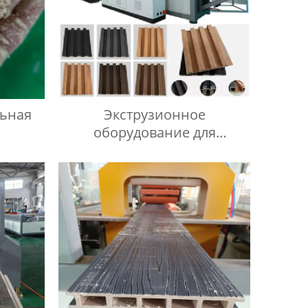
льная
Экструзионное
оборудование для
производства стенных
панелей из ДПК