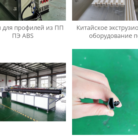
 для профилей из ПП
Китайское экструзи
ПЭ ABS
оборудование п
производству стен
панели из ПВХ/Д