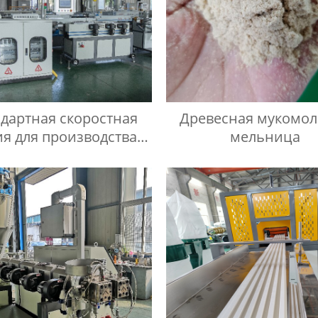
дартная скоростная
Древесная мукомо
я для производства
мельница
однослойных
фрированных труб