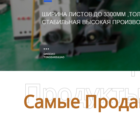
Самые П
Продукт
Самые Прода