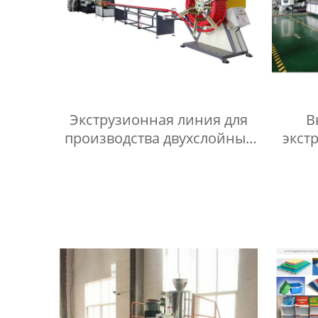
Экструзионная линия для
В
производства двухслойных
экст
гофрированных труб из ПП/
произ
ПЭ/ПВХ
гофри