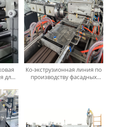
ковая
Ко-экструзионная линия по
я для
производству фасадных
 из ПЭ
панелей из ПЭ ДПК
рный