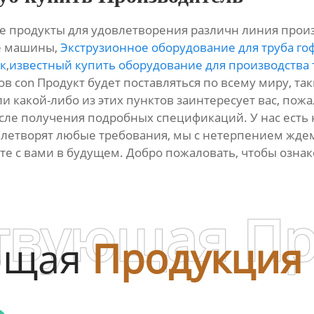
е продукты для удовлетворения различн линия произ
е машины,
Экструзионное оборудование для труба г
к
,
известный купить оборудование для производства 
con Продукт будет поставляться по всему миру, таким
ли какой-либо из этих пунктов заинтересует вас, пож
сле получения подробных спецификаций. У нас есть
влетворят любые требования, мы с нетерпением жде
те с вами в будущем. Добро пожаловать, чтобы озна
твующая П
ющая
Продукция