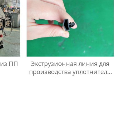
 из ПП
Экструзионная линия для
производства уплотнители
из ПВХ