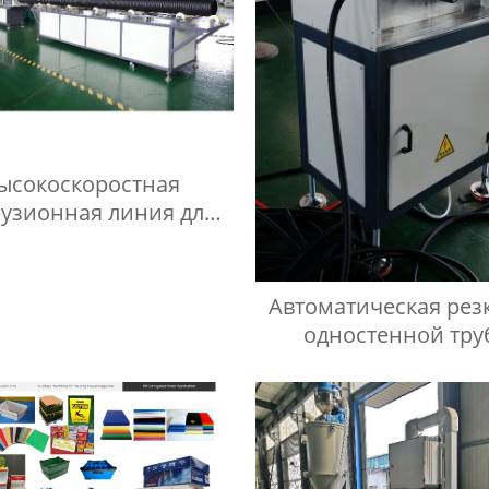
ысокоскоростная
рузионная линия для
водства двухслойных
рованных труб из пп/
пэ/пвх
Автоматическая резк
одностенной тру