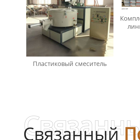
Компл
лин
гофр
Пластиковый смеситель
Связанны
Связанный
П