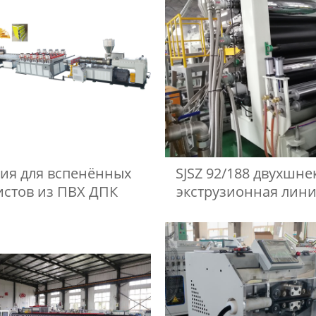
ия для вспенённых
SJSZ 92/188 двухшне
истов из ПВХ ДПК
экструзионная лини
производства листов
древесно-полиме
композит