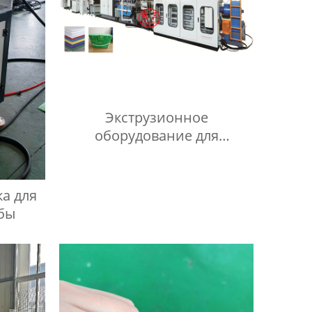
Экструзионное
оборудование для
производства сотового
листа из ПП
а для
бы