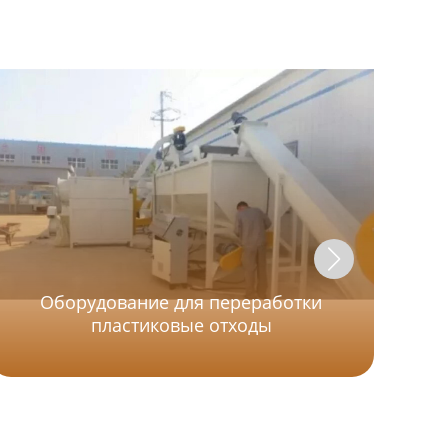
В
Оборудование для переработки
од
пластиковые отходы