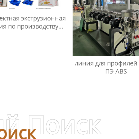
ектная экструзионная
ия по производству
пластиковых
ированных картонов
из ПП
линия для профилей
ПЭ ABS
й Поиск
оиск