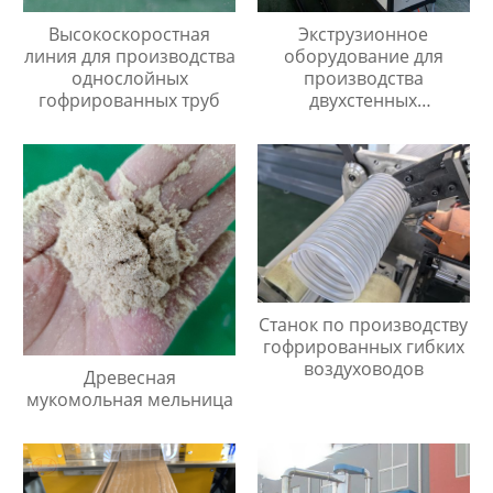
Высокоскоростная
Экструзионное
линия для производства
оборудование для
однослойных
производства
гофрированных труб
двухстенных
гофрированных труб
диаметром 40мм до
110мм
Станок по производству
гофрированных гибких
воздуховодов
Древесная
мукомольная мельница