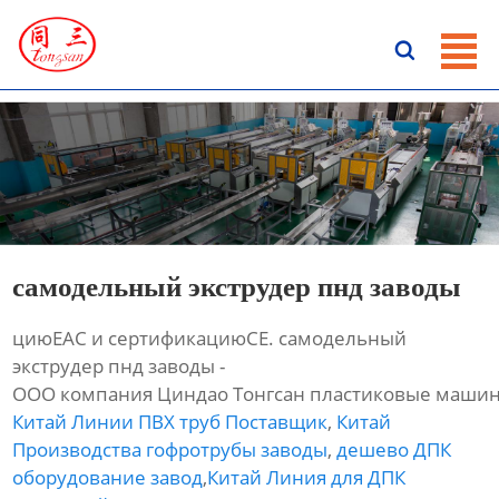
ГЛАВНАЯ

ПРОДУКЦИЯ
НОВОСТИ
О HАС
КОНТАКТЫ
самодельный экструдер пнд заводы
циюЕАС и сертификациюСЕ. самодельный
экструдер пнд заводы -
ООО компания Циндао Тонгсан пластиковые машин
Китай Линии ПВХ труб Поставщик
,
Китай
Производства гофротрубы заводы
,
дешево ДПК
оборудование завод
,
Китай Линия для ДПК