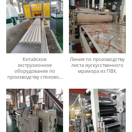
Китайское
Линия по производству
экструзионное
листа иускусственного
оборудование по
мрамора из ПВХ.
производству стеновой
панели из ПВХ/ДПК