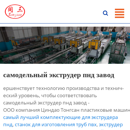
ГЛАВНАЯ

ПРОДУКЦИЯ
НОВОСТИ
О HАС
КОНТАКТЫ
самодельный экструдер пнд завод
ершенствует технологию производства и технич-
еский уровень, чтобы соответствовать
самодельный экструдер пнд завод -
ООО компания Циндао Тонгсан пластиковые машин
самый лучший комплектующие для экструдера
пнд
,
станок для изготовления труб пвх
,
экструдер