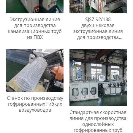
Экструзионная линия
SJSZ 92/188
для производства
двухшнековая
канализационных труб
экструзионная линия
из ПВХ
для производства
листов из ПЭ древесно-
полимерный композит
Станок по производству
гофрированных гибких
воздуховодов
Стандартная скоростная
линия для производства
однослойных
гофрированных труб