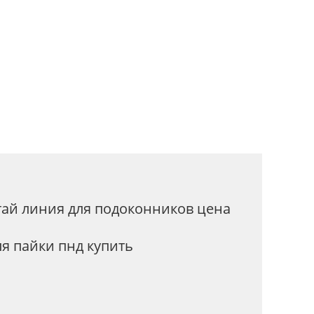
ПК
тай линия для подоконников цена
ля пайки пнд купить