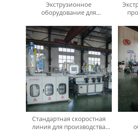
Экструзионное
Экст
оборудование для
про
производства изделий из
ПЭ ДПК
Стандартная скоростная
линия для производства
о
однослойных
произ