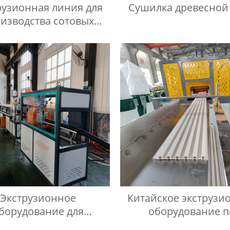
рузионная линия для
Сушилка древесной
изводства сотовых
листов из ПП
Экструзионное
Китайское экструзи
борудование для
оборудование п
водства двухстенных
производству стен