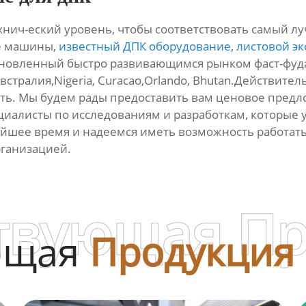
нич-еский уровень, чтобы соответствовать самый лу
е машины,
известный ДПК оборудование
,
листовой эк
хновленный быстро развивающимся рынком фаст-фуда 
встралия,Nigeria, Curacao,Orlando, Bhutan.Действител
знать. Мы будем рады предоставить вам ценовое пре
циалисты по исследованиям и разработкам, которые 
шее время и надеемся иметь возможность работать 
рганизацией.
твующая П
ющая
Продукция