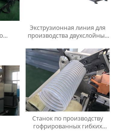
Экструзионная линия для
о
производства двухслойных
в из
гофрированных труб из ПП/
ПЭ/ПВХ
Станок по производству
гофрированных гибких
воздуховодов