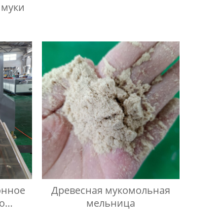
 муки
онное
Древесная мукомольная
о
мельница
овой