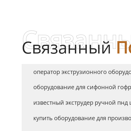
гофрированных труб
го
диам
Связанны
Связанный
П
оператор экструзионного оборуд
оборудование для сифонной гоф
известный экструдер ручной пнд 
купить оборудование для произв