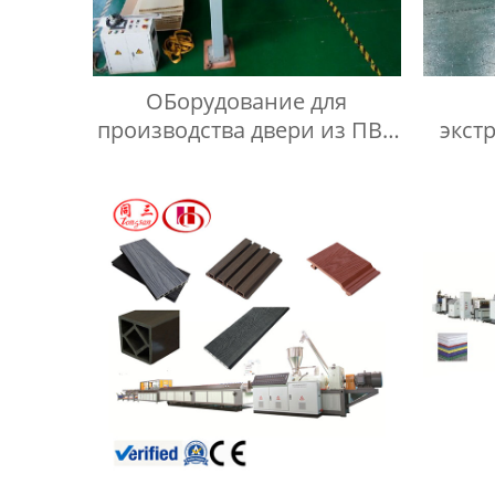
ОБорудование для
производства двери из ПВХ
экст
ДПК
прои
д