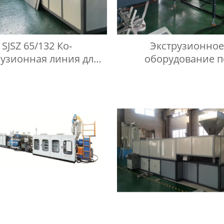
SJSZ 65/132 Ко-
Экструзионное
рузионная линия для
оборудование п
зводства террасной
производству листо
оски из ПВХ ДПК
ПНД /ПП