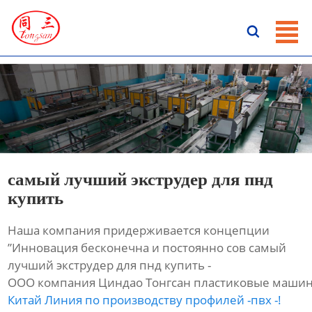
ГЛАВНАЯ

ПРОДУКЦИЯ
НОВОСТИ
О HАС
КОНТАКТЫ
самый лучший экструдер для пнд
купить
Наша компания придерживается концепции
”Инновация бесконечна и постоянно сов самый
лучший экструдер для пнд купить -
ООО компания Циндао Тонгсан пластиковые машин
Китай Линия по производству профилей -пвх -!