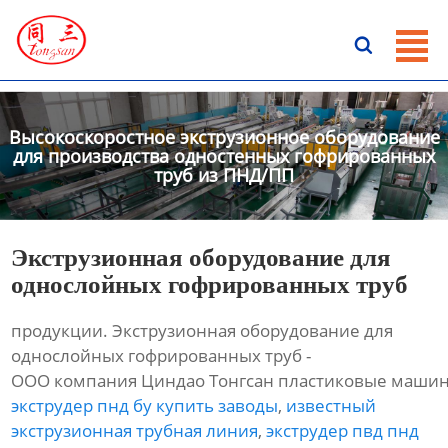
ГЛАВНАЯ

ПРОДУКЦИЯ
НОВОСТИ
Высокоскоростное экструзионное оборудование
для производства одностенных гофрированных
труб из ПНД/ПП
О HАС
КОНТАКТЫ
Экструзионная оборудование для
однослойных гофрированных труб
продукции. Экструзионная оборудование для
однослойных гофрированных труб -
ООО компания Циндао Тонгсан пластиковые машин
экструдер пнд бу купить заводы
,
известный
экструзионная трубная линия
,
экструдер пвд пнд