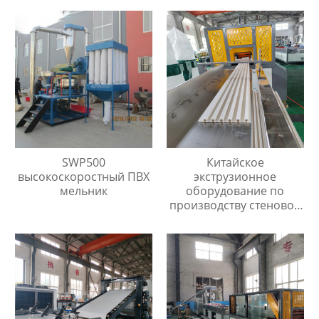
SWP500
Китайское
высокоскоростный ПВХ
экструзионное
мельник
оборудование по
производству стеновой
панели из ПВХ/ДПК