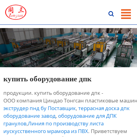
ГЛАВНАЯ

ПРОДУКЦИЯ
НОВОСТИ
О HАС
КОНТАКТЫ
купить оборудование дпк
продукции. купить оборудование дпк -
ООО компания Циндао Тонгсан пластиковые машин
экструдер пнд бу Поставщик
,
террасная доска дпк
оборудование завод
,
оборудование для ДПК
гранулов
,
Линия по производству листа
иускусственного мрамора из ПВХ
. Приветствуем