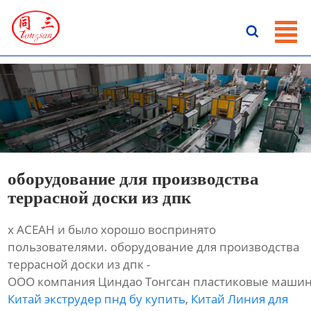
ГЛАВНАЯ

ПРОДУКЦИЯ
НОВОСТИ
О HАС
КОНТАКТЫ
оборудование для производства
террасной доски из дпк
х АСЕАН и было хорошо воспринято
пользователями. оборудование для производства
террасной доски из дпк -
ООО компания Циндао Тонгсан пластиковые машин
Китай экструдер пнд бу купить
,
Китай Линия для