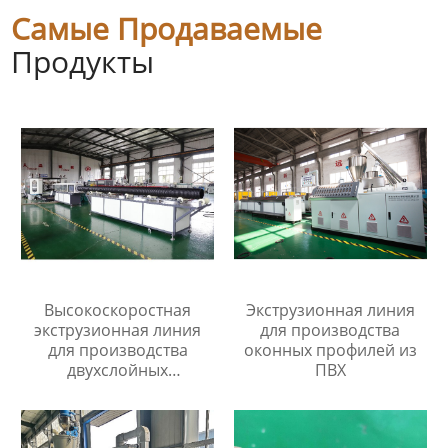
Самые Продаваемые
Продукты
Высокоскоростная
Экструзионная линия
экструзионная линия
для производства
для производства
оконных профилей из
двухслойных
ПВХ
гофрированных труб из
пп/пэ/пвх