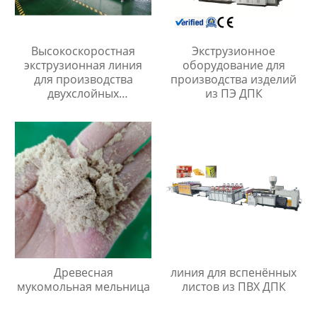
Высокоскоростная
Экструзионное
экструзионная линия
оборудование для
для производства
производства изделий
двухслойных
из ПЭ ДПК
гофрированных труб из
пп/пэ/пвх
Древесная
линия для вспенённых
мукомольная мельница
листов из ПВХ ДПК