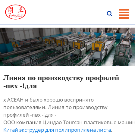
ГЛАВНАЯ

ПРОДУКЦИЯ
НОВОСТИ
О HАС
КОНТАКТЫ
Линия по производству профилей
-пвх -!для
х АСЕАН и было хорошо воспринято
пользователями. Линия по производству
профилей -пвх -!для -
ООО компания Циндао Тонгсан пластиковые машин
Китай экструдер для полипропилена листа
,