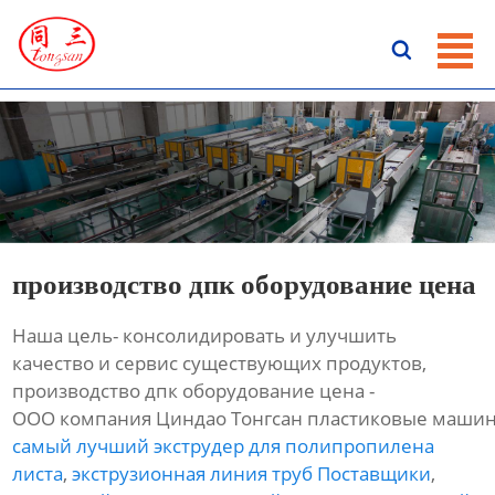
ГЛАВНАЯ

ПРОДУКЦИЯ
НОВОСТИ
О HАС
КОНТАКТЫ
производство дпк оборудование цена
Наша цель- консолидировать и улучшить
качество и сервис существующих продуктов,
производство дпк оборудование цена -
ООО компания Циндао Тонгсан пластиковые машин
самый лучший экструдер для полипропилена
листа
,
экструзионная линия труб Поставщики
,